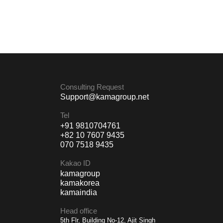
Consulting Request
Support@kamagroup.net
Tel
+91 9810704761
+82 10 7607 9435
070 7518 9435
Kakao ID
kamagroup
kamakorea
kamaindia
Head office
5th Flr, Building No-12, Ajit Singh