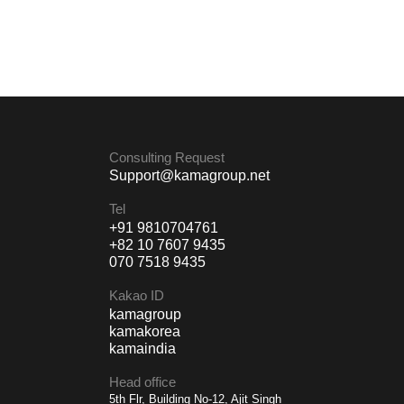
Consulting Request
Support@kamagroup.net
Tel
+91 9810704761
+82 10 7607 9435
070 7518 9435
Kakao ID
kamagroup
kamakorea
kamaindia
Head office
5th Flr, Building No-12, Ajit Singh