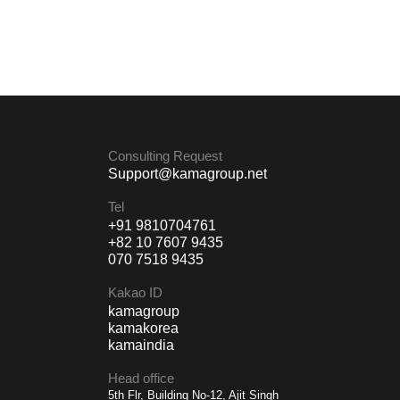
Consulting Request
Support@kamagroup.net
Tel
+91 9810704761
+82 10 7607 9435
070 7518 9435
Kakao ID
kamagroup
kamakorea
kamaindia
Head office
5th Flr, Building No-12, Ajit Singh