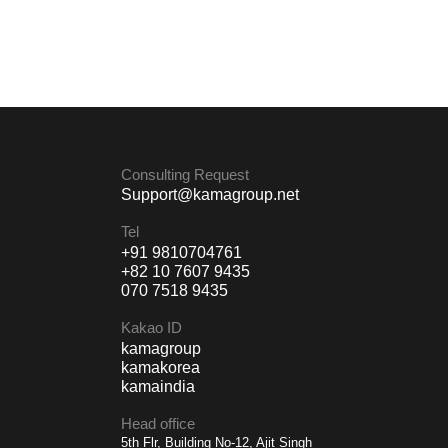
Consulting Request
Support@kamagroup.net
Tel
+91 9810704761
+82 10 7607 9435
070 7518 9435
Kakao ID
kamagroup
kamakorea
kamaindia
Head office
5th Flr, Building No-12, Ajit Singh