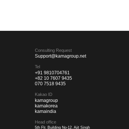
Consulting Request
Support@kamagroup.net
Tel
+91 9810704761
+82 10 7607 9435
070 7518 9435
Kakao ID
kamagroup
kamakorea
kamaindia
Head office
5th Flr, Building No-12, Ajit Singh