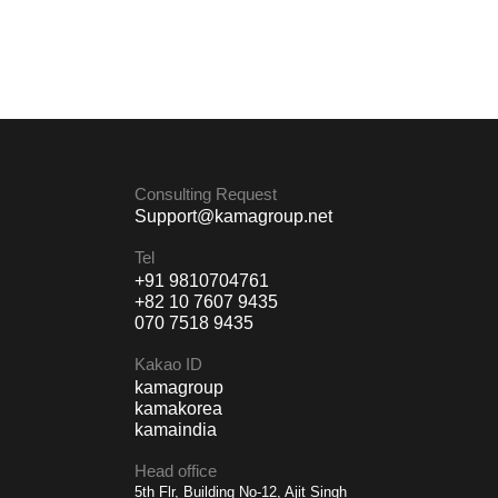
Consulting Request
Support@kamagroup.net
Tel
+91 9810704761
+82 10 7607 9435
070 7518 9435
Kakao ID
kamagroup
kamakorea
kamaindia
Head office
5th Flr, Building No-12, Ajit Singh