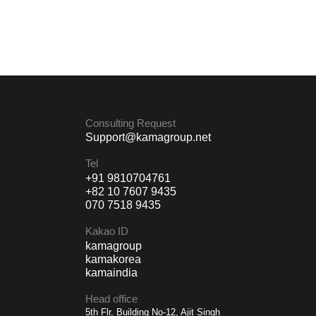
Consulting Request
Support@kamagroup.net
Tel
+91 9810704761
+82 10 7607 9435
070 7518 9435
Kakao ID
kamagroup
kamakorea
kamaindia
Head office
5th Flr, Building No-12, Ajit Singh