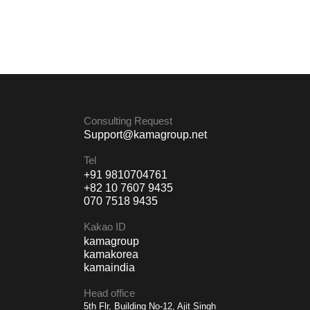
Consulting Request
Support@kamagroup.net
Tel
+91 9810704761
+82 10 7607 9435
070 7518 9435
Kakao ID
kamagroup
kamakorea
kamaindia
Head office
5th Flr, Building No-12, Ajit Singh